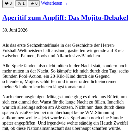
Weiterlesen
→
❤️
3
💪
1
🔥
0
Aperitif zum Anpfiff: Das Mojito-Debakel
30. Juni 2026
Als das erste Sechzehntelfinale in der Geschichte der Herren-
Fußball-Weltmeisterschaft anstand, gastierten wir gerade auf Kreta –
zwischen Palmen, Pools und All-inclusive-Bändchen.
Alle Spiele fanden also nicht mitten in der Nacht statt, sondern noch
mehr mitten in der Nacht. So kämpfte ich mich durch den Tag: sechs
Stunden Pool-Action, ein 20-Kilo-Kind durch die Gegend
schleudern, Mojitos schlürfen und immer ordentlich eincremen –
meine Schultern leuchteten längst tomatenrot.
Nach einer ausgiebigen Mittagsstunde ging es direkt ans Büfett, um
sich erst einmal den Wanst für die lange Nacht zu füllen. Innerlich
war ich allerdings schon am Abkotzen. Nicht nur, dass durch diese
späten Anstoßzeiten bei mir überhaupt keine WM-Stimmung
aufkommen wollte – jetzt wurde das Spiel auch noch eine Stunde
später angepfiffen. Und irgendwie wehte ständig ein Hauch Zweifel
mit, ob diese Nationalmannschaft das überhaupt schaffen würde.