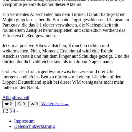
versprühte jedenfalls keiner dieser Akteure.
Ein verdientes Ausscheiden aus dem Turnier. Darauf hätte jetzt ein
Mojito gutgetan – aber die Bar hatte längst geschlossen. Chapeau an
Paraguay, die das 1:1 clever verwalteten, die Nachspielzeit mit
routiniertem Zeitspiel herunterspielten und schließlich verdient das
Elfmeterschießen gewannen.
Jetzt mal positive Vibes: aufstehen, Krönchen richten und
weitermachen. Nein, Moment. Erst einmal wird eine Runde
Anschiss verteilt und mit dem Finger auf Schuldige gezeigt. Und die
dürften deutlich zahlreicher sein als nur Julian Nagelsmann.
Gott, war ich froh, irgendwann zwischen zwei und drei Uhr
morgens endlich ins Bett zu dürfen – mit einem Lächeln auf den
Lippen: Deutschland spielt bei dieser WM wenigstens nicht mehr
mitten in der Nacht.
Alltag
Fussball
Weiterlesen
→
❤️
2
💪
0
🔥
0
Seitennummerierung
1
2
3
4
›
der
Impressum
Datenschutzerklärung
Beiträge