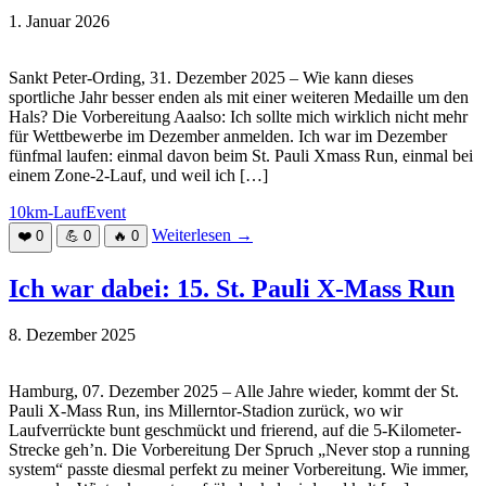
1. Januar 2026
Sankt Peter-Ording, 31. Dezember 2025 – Wie kann dieses
sportliche Jahr besser enden als mit einer weiteren Medaille um den
Hals? Die Vorbereitung Aaalso: Ich sollte mich wirklich nicht mehr
für Wettbewerbe im Dezember anmelden. Ich war im Dezember
fünfmal laufen: einmal davon beim St. Pauli Xmass Run, einmal bei
einem Zone-2-Lauf, und weil ich […]
10km-Lauf
Event
Weiterlesen
→
❤️
0
💪
0
🔥
0
Ich war dabei: 15. St. Pauli X-Mass Run
8. Dezember 2025
Hamburg, 07. Dezember 2025 – Alle Jahre wieder, kommt der St.
Pauli X-Mass Run, ins Millerntor-Stadion zurück, wo wir
Laufverrückte bunt geschmückt und frierend, auf die 5-Kilometer-
Strecke geh’n. Die Vorbereitung Der Spruch „Never stop a running
system“ passte diesmal perfekt zu meiner Vorbereitung. Wie immer,