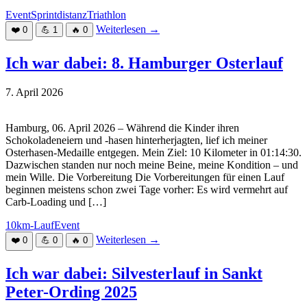
Event
Sprintdistanz
Triathlon
Weiterlesen
→
❤️
0
💪
1
🔥
0
Ich war dabei: 8. Hamburger Osterlauf
7. April 2026
Hamburg, 06. April 2026 – Während die Kinder ihren
Schokoladeneiern und -hasen hinterherjagten, lief ich meiner
Osterhasen-Medaille entgegen. Mein Ziel: 10 Kilometer in 01:14:30.
Dazwischen standen nur noch meine Beine, meine Kondition – und
mein Wille. Die Vorbereitung Die Vorbereitungen für einen Lauf
beginnen meistens schon zwei Tage vorher: Es wird vermehrt auf
Carb-Loading und […]
10km-Lauf
Event
Weiterlesen
→
❤️
0
💪
0
🔥
0
Ich war dabei: Silvesterlauf in Sankt
Peter-Ording 2025