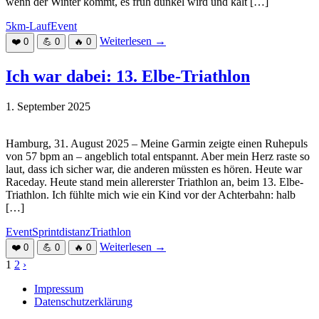
wenn der Winter kommt, es früh dunkel wird und kalt […]
5km-Lauf
Event
Weiterlesen
→
❤️
0
💪
0
🔥
0
Ich war dabei: 13. Elbe-Triathlon
1. September 2025
Hamburg, 31. August 2025 – Meine Garmin zeigte einen Ruhepuls
von 57 bpm an – angeblich total entspannt. Aber mein Herz raste so
laut, dass ich sicher war, die anderen müssten es hören. Heute war
Raceday. Heute stand mein allererster Triathlon an, beim 13. Elbe-
Triathlon. Ich fühlte mich wie ein Kind vor der Achterbahn: halb
[…]
Event
Sprintdistanz
Triathlon
Weiterlesen
→
❤️
0
💪
0
🔥
0
Seitennummerierung
1
2
›
der
Impressum
Datenschutzerklärung
Beiträge