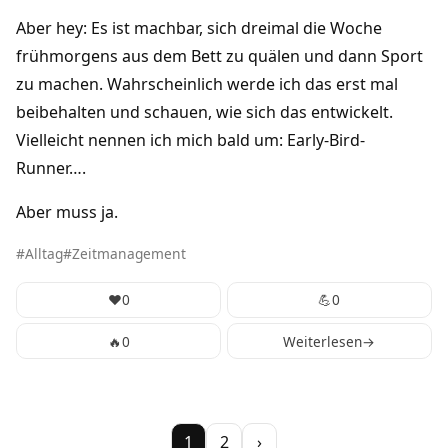
Aber hey: Es ist machbar, sich dreimal die Woche
frühmorgens aus dem Bett zu quälen und dann Sport
zu machen. Wahrscheinlich werde ich das erst mal
beibehalten und schauen, wie sich das entwickelt.
Vielleicht nennen ich mich bald um: Early-Bird-
Runner….
Aber muss ja.
Alltag
Zeitmanagement
❤️
0
💪
0
🔥
0
Weiterlesen
→
Seitennummerierung
1
2
›